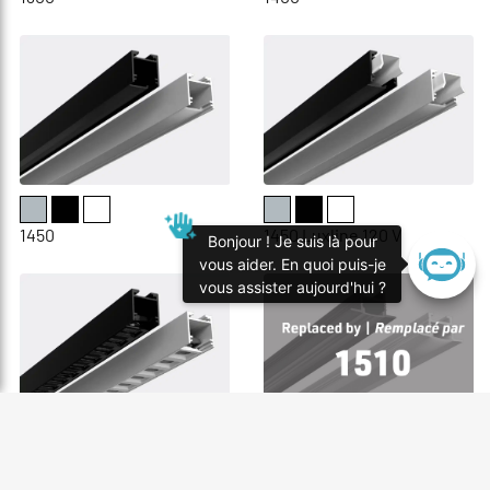
1450
1450 Luxline 120 V
Bonjour ! Je suis là pour
vous aider. En quoi puis-je
vous assister aujourd'hui ?
1450 Optilux
1500